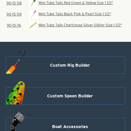
Mini Tube Tails Red Green & Yellow Size 1 1/2"
90-15-58
Mini Tube Tails Black Pink & Pearl Size 1 1/2"
90-15-59
Mini Tube Tails Chartreuse Silver Glitter Size 1 1/2"
90-15-76
Custom Rig Builder
Custom Spoon Builder
Boat Accessories