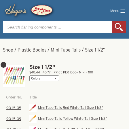
Menu
Products
search
Shop
/
Plastic Bodies
/
Mini Tube Tails
/
Size 1 1/2″
17
Size 1 1/2"
$40.44 – 40.77
PRICE PER 1000 • MIN = 100
Title
Order No.
Mini Tube Tails Red White Tail Size 1 1/2"
90-15-05
Mini Tube Tails Yellow White Tail Size 1 1/2"
90-15-09